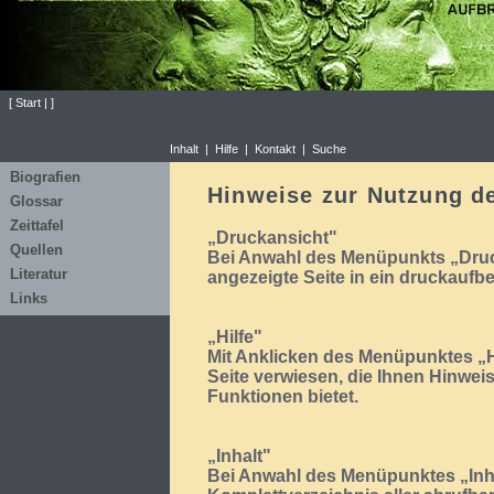
[
Start
|
]
Inhalt
|
Hilfe
|
Kontakt
|
Suche
Biografien
Hinweise zur Nutzung d
Glossar
Zeittafel
„Druckansicht"
Quellen
Bei Anwahl des Menüpunkts „Druck
Literatur
angezeigte Seite in ein druckaufb
Links
„Hilfe"
Mit Anklicken des Menüpunktes „Hi
Seite verwiesen, die Ihnen Hinwe
Funktionen bietet.
„Inhalt"
Bei Anwahl des Menüpunktes „Inha