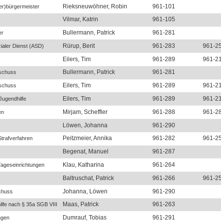
Rieksneuwöhner, Robin
961-101
er)bürgermeister
Vilmar, Katrin
961-105
Bullermann, Patrick
961-281
er
Rürup, Berit
961-283
961-2
ialer Dienst (ASD)
Eilers, Tim
961-289
961-2
Bullermann, Patrick
961-281
sschuss
Eilers, Tim
961-289
961-2
sschuss
Eilers, Tim
961-289
961-2
 Jugendhilfe
Mirjam, Scheffler
961-288
961-2
en
Löwen, Johanna
961-290
Peitzmeier, Annika
961-282
961-2
Strafverfahren
Begenat, Manuel
961-287
Klau, Katharina
961-264
ageseinrichtungen
Baltruschat, Patrick
961-266
961-2
Johanna, Löwen
961-290
chuss
Maas, Patrick
961-263
ilfe nach § 35a SGB VIII
Dumrauf, Tobias
961-291
ngen