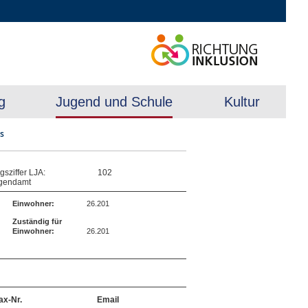
g
Jugend und Schule
Kultur
is
sziffer LJA:
102
ugendamt
Einwohner:
26.201
Zuständig für
Einwohner:
26.201
ax-Nr.
Email