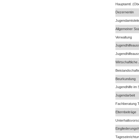
Hauptamtl. (Ob
Dezernentin
Jugendamtsleit
Allgemeiner Soz
Verwaltung
Jugendhilfeau
Jugendhilfeau
Wirtschaftliche
Beistandschaft
Beurkundung
Jugendhilfe im 
Jugendarbeit
Fachberatung T
Elternbeiträge
Unterhaltsvors
Eingliederungsh
Tageseinrichtu