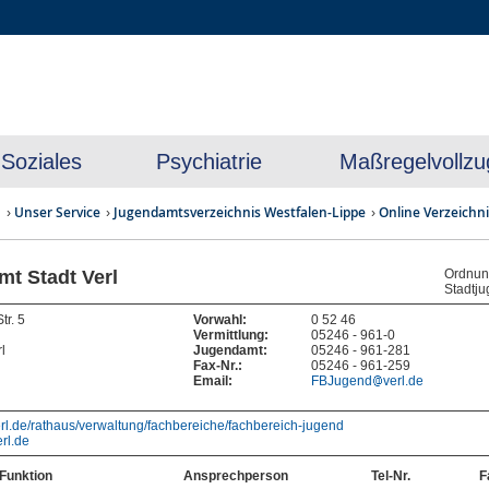
Soziales
Psychiatrie
Maßregelvollzu
n
Unser Service
Jugendamtsverzeichnis Westfalen-Lippe
Online Verzeichn
t Stadt Verl
Ordnung
Stadtj
tr. 5
Vorwahl:
0 52 46
Vermittlung:
05246 - 961-0
l
Jugendamt:
05246 - 961-281
Fax-Nr.:
05246 - 961-259
Email:
FBJugend
verl.de
erl.de/rathaus/verwaltung/fachbereiche/fachbereich-jugend
erl.de
Funktion
Ansprechperson
Tel-Nr.
F