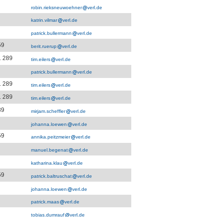
robin.rieksneuwoehner
verl.de
katrin.vilmar
verl.de
patrick.bullermann
verl.de
59
berit.ruerup
verl.de
1 289
tim.eilers
verl.de
patrick.bullermann
verl.de
1 289
tim.eilers
verl.de
1 289
tim.eilers
verl.de
89
mirjam.scheffler
verl.de
johanna.loewen
verl.de
59
annika.peitzmeier
verl.de
manuel.begenat
verl.de
katharina.klau
verl.de
59
patrick.baltruschat
verl.de
johanna.loewen
verl.de
patrick.maas
verl.de
tobias.dumrauf
verl.de