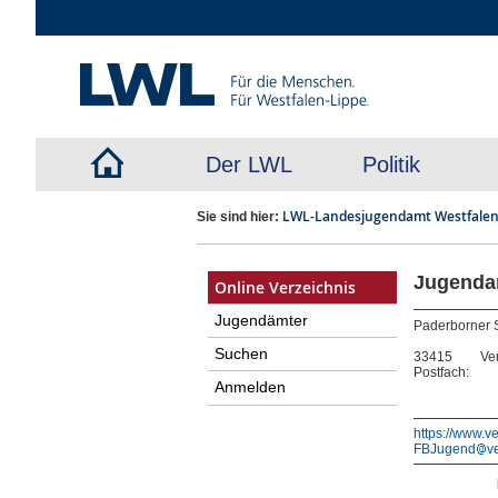
Der LWL
Politik
LWL-Landesjugendamt Westfale
Sie sind hier:
Jugendam
Online Verzeichnis
Jugendämter
Paderborner S
Suchen
33415
Ver
Postfach:
Anmelden
https://www.v
FBJugend
v