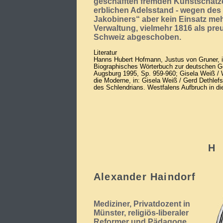
geschafften fremden Kunstschätze
erblichen Adelsstand - wegen des
Jakobiners“ aber kein Einsatz meh
Verwaltung, vielmehr 1816 als pre
Schweiz abgeschoben.
Literatur
Hanns Hubert Hofmann, Justus von Gruner, i
Biographisches Wörterbuch zur deutschen Ge
Augsburg 1995, Sp. 959-960; Gisela Weiß / W
die Moderne, in: Gisela Weiß / Gerd Dethlefs
des Schlendrians. Westfalens Aufbruch in di
H
Alexander Haindorf
Mediziner, Privatdozent in
Münster, religiös-liberaler
Reformer und Pädagoge,