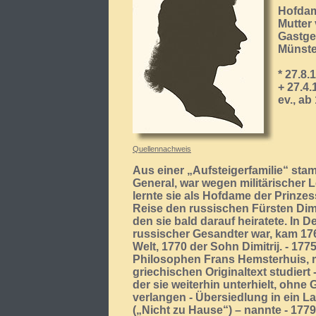
Hofdam
Mutter
Gastge
Münste
* 27.8.
+ 27.4
ev., ab
Quellennachweis
Aus einer „Aufsteigerfamilie“ sta
General, war wegen militärischer 
lernte sie als Hofdame der Prinzes
Reise den russischen Fürsten Dimit
den sie bald darauf heiratete. In 
russischer Gesandter war, kam 17
Welt, 1770 der Sohn Dimitrij. - 17
Philosophen Frans Hemsterhuis, m
griechischen Originaltext studier
der sie weiterhin unterhielt, ohne
verlangen - Übersiedlung in ein L
(„Nicht zu Hause“) – nannte - 177