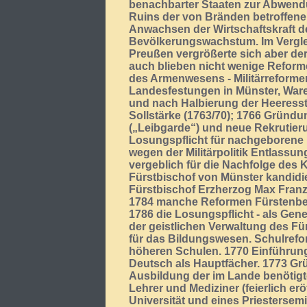
benachbarter Staaten zur Abwendu
Ruins der von Bränden betroffene
Anwachsen der Wirtschaftskraft d
Bevölkerungswachstum. Im Verglei
Preußen vergrößerte sich aber d
auch blieben nicht wenige Reform
des Armenwesens - Militärreforme
Landesfestungen in Münster, War
und nach Halbierung der Heeresst
Sollstärke (1763/70); 1766 Gründu
(„Leibgarde“) und neue Rekrutie
Losungspflicht für nachgeborene 
wegen der Militärpolitik Entlassun
vergeblich für die Nachfolge des K
Fürstbischof von Münster kandidie
Fürstbischof Erzherzog Max Franz
1784 manche Reformen Fürstenbe
1786 die Losungspflicht - als Gene
der geistlichen Verwaltung des Fü
für das Bildungswesen. Schulrefo
höheren Schulen. 1770 Einführun
Deutsch als Hauptfächer. 1773 Grü
Ausbildung der im Lande benötigt
Lehrer und Mediziner (feierlich er
Universität und eines Priestersem