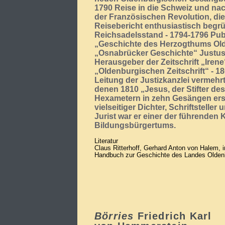
1790 Reise in die Schweiz und na
der Französischen Revolution, die
Reisebericht enthusiastisch begrü
Reichsadelsstand - 1794-1796 Publ
„Geschichte des Herzogthums Old
„Osnabrücker Geschichte“ Justus
Herausgeber der Zeitschrift „Irene
„Oldenburgischen Zeitschrift“ - 
Leitung der Justizkanzlei vermehrt
denen 1810 „Jesus, der Stifter de
Hexametern in zehn Gesängen ersc
vielseitiger Dichter, Schriftsteller 
Jurist war er einer der führenden
Bildungsbürgertums.
Literatur
Claus Ritterhoff, Gerhard Anton von Halem, i
Handbuch zur Geschichte des Landes Oldenb
Börries
Friedrich Karl