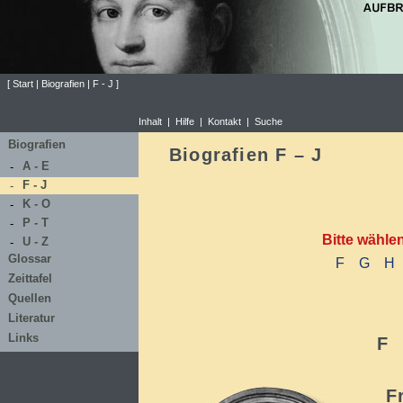
[
Start
|
Biografien
|
F - J
]
Inhalt
|
Hilfe
|
Kontakt
|
Suche
Biografien
Biografien F – J
A - E
-
F - J
-
K - O
-
P - T
-
Bitte wählen 
U - Z
-
Glossar
F
G
H
Zeittafel
Quellen
Literatur
Links
F
F