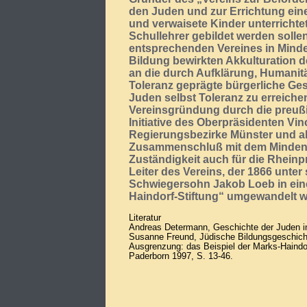
den Juden und zur Errichtung eine
und verwaisete Kinder unterrichte
Schullehrer gebildet werden solle
entsprechenden Vereines in Minde
Bildung bewirkten Akkulturation 
an die durch Aufklärung, Humanität
Toleranz geprägte bürgerliche Gese
Juden selbst Toleranz zu erreiche
Vereinsgründung durch die preuß
Initiative des Oberpräsidenten Vin
Regierungsbezirke Münster und a
Zusammenschluß mit dem Mindene
Zuständigkeit auch für die Rheinp
Leiter des Vereins, der 1866 unte
Schwiegersohn Jakob Loeb in eine 
Haindorf-Stiftung“ umgewandelt w
Literatur
Andreas Determann, Geschichte der Juden in
Susanne Freund, Jüdische Bildungsgeschic
Ausgrenzung: das Beispiel der Marks-Haindor
Paderborn 1997, S. 13-46.