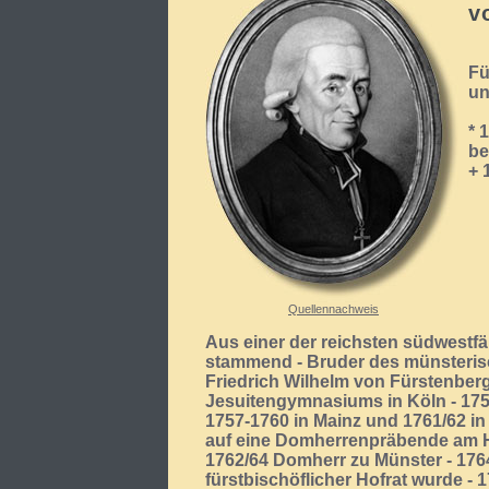
v
Fü
un
* 
be
+ 
Quellennachweis
Aus einer der reichsten südwestfä
stammend - Bruder des münsterisc
Friedrich Wilhelm von Fürstenber
Jesuitengymnasiums in Köln - 175
1757-1760 in Mainz und 1761/62 i
auf eine Domherrenpräbende am H
1762/64 Domherr zu Münster - 176
fürstbischöflicher Hofrat wurde -