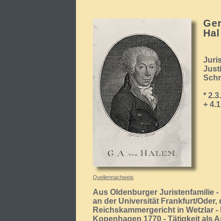
Ger
Ha
Juri
Just
Schri
* 2.
+ 4.
Quellennachweis
Aus Oldenburger Juristenfamilie 
an der Universität Frankfurt/Oder
Reichskammergericht in Wetzlar - 
Kopenhagen 1770 - Tätigkeit als A