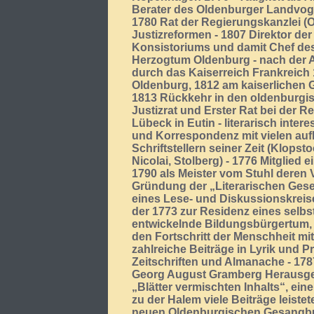
Berater des Oldenburger Landvogt
1780 Rat der Regierungskanzlei (O
Justizreformen - 1807 Direktor der
Konsistoriums und damit Chef de
Herzogtum Oldenburg - nach der
durch das Kaiserreich Frankreich 
Oldenburg, 1812 am kaiserlichen 
1813 Rückkehr in den oldenburgis
Justizrat und Erster Rat bei der 
Lübeck in Eutin - literarisch inter
und Korrespondenz mit vielen auf
Schriftstellern seiner Zeit (Klopst
Nicolai, Stolberg) - 1776 Mitglied 
1790 als Meister vom Stuhl deren V
Gründung der „Literarischen Gese
eines Lese- und Diskussionskreis
der 1773 zur Residenz eines selb
entwickelnde Bildungsbürgertum, 
den Fortschritt der Menschheit mi
zahlreiche Beiträge in Lyrik und Pr
Zeitschriften und Almanache - 17
Georg August Gramberg Herausge
„Blätter vermischten Inhalts“, eine
zu der Halem viele Beiträge leistet
neuen Oldenburgischen Gesangbu