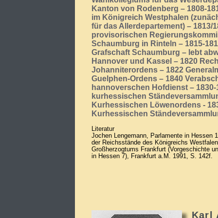
Kanton von Rodenberg – 1808-181
im Königreich Westphalen (zunäch
für das Allerdepartement) – 1813/1
provisorischen Regierungskommiss
Schaumburg in Rinteln – 1815-181
Grafschaft Schaumburg – lebt abw
Hannover und Kassel – 1820 Recht
Johanniterordens – 1822 Generalma
Guelphen-Ordens – 1840 Verabsc
hannoverschen Hofdienst – 1830-1
kurhessischen Ständeversammlung
Kurhessischen Löwenordens - 183
Kurhessischen Ständeversamml
Literatur
Jochen Lengemann, Parlamente in Hessen 1
der Reichsstände des Königreichs Westfale
Großherzogtums Frankfurt (Vorgeschichte u
in Hessen 7), Frankfurt a.M. 1991, S. 142f.
Karl