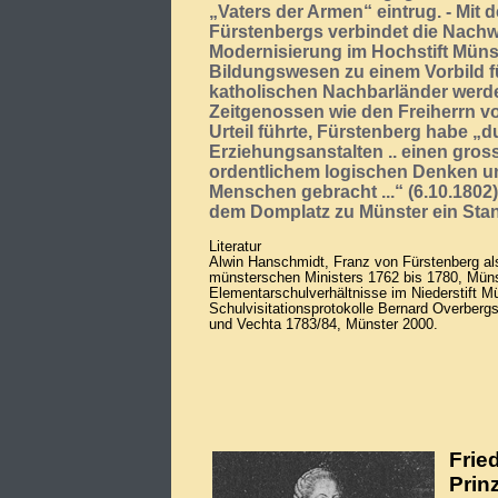
„Vaters der Armen“ eintrug. - Mit d
Fürstenbergs verbindet die Nachwe
Modernisierung im Hochstift Münst
Bildungswesen zu einem Vorbild fü
katholischen Nachbarländer werde
Zeitgenossen wie den Freiherrn v
Urteil führte, Fürstenberg habe „d
Erziehungsanstalten .. einen gros
ordentlichem logischen Denken und
Menschen gebracht ...“ (6.10.1802)
dem Domplatz zu Münster ein Stan
Literatur
Alwin Hanschmidt, Franz von Fürstenberg al
münsterschen Ministers 1762 bis 1780, Münst
Elementarschulverhältnisse im Niederstift Mü
Schulvisitationsprotokolle Bernard Overberg
und Vechta 1783/84, Münster 2000.
Frie
Prin