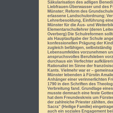
Säkularisation des adligen Benedi
Liebfrauen-Überwasser und des Fra
Münster; Reform des Grundschulw
erlassene Landschulordnung; Ve
Lehrerbesoldung, Einführung eine
Münster für die Aus- und Weiterbi
Elementarschullehrer (deren Leite
Overberg) Die Schulreformen sollte
als Hauptaufgabe der Schule ange
konfessionellen Prägung der Kind
zugleich befähigen, selbstständi
Lebensumfeldes vorzunehmen und 
anspruchsvolles Berufsleben vorz
durchaus ein Verfechter aufklärer
Rationalist im Sinne der französis
Kants. Vielmehr war er – gemeinsam
Münster lebenden à Fürstin Amalie 
Anhänger einer verinnerlichten Fr
1790 in den Schriften des Theolog
Verbreitung fand. Grundlage eine
musste demnach eine feste Gottesl
hat dem Freundeskreis um Fürstenb
der zahlreiche Priester zählten, 
Sacra“ (Heilige Familie) eingetrage
auch ein soziales Engagement bei