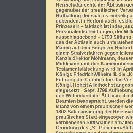
Herrschaftsrechte der Äbtissin g
gegenüber der preußischen Verw
Hofhaltung der sich als leutselig 
gebenden, in Herford auch residi
Prinzessin – faktisch ist indes, au
Personalentscheidungen, der Wil
ausschlaggebend – 1790 Stiftung 
das der Äbtissin auch unterstehen
Marien auf dem Berge vor Herfor
einem Strafverfahren gegen leiten
Kanzleidirektor Möhlmann, desse
Möhlmann und den Kammerdiener 
Testamentsfälschung wird im Apri
Königs FriedrichWilhelm III. die „
Führung der Curatel über das Ver
Königl. Hoheit Allerhöchst ange
eingesetzt – Sept. 1799 Aufhebu
den Widerstand der Äbtissin, die d
Beamten beansprucht, werden die 
Istanz von einem preußischen Geric
1802 Säkularisierung der Reichsa
preußischen Staat eingezogen wird
verbliebenen Stiftsdamen erhalten
Gründung des „St. Pusinnen-Stifts