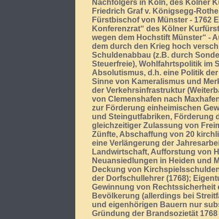
Nachfolgers in Köln, des Kölner K
Friedrich Graf v. Königsegg-Rothe
Fürstbischof von Münster - 1762
Konferenzrat“ des Kölner Kurfürs
wegen dem Hochstift Münster“ - Auf
dem durch den Krieg hoch verschu
Schuldenabbau (z.B. durch Sonde
Steuerfreie), Wohlfahrtspolitik im
Absolutismus, d.h. eine Politik de
Sinne von Kameralismus und Merk
der Verkehrsinfrastruktur (Weite
von Clemenshafen nach Maxhafen
zur Förderung einheimischen Gewerb
und Steingutfabriken, Förderung 
gleichzeitiger Zulassung von Frei
Zünfte, Abschaffung von 20 kirchl
eine Verlängerung der Jahresarbei
Landwirtschaft, Aufforstung von 
Neuansiedlungen in Heiden und M
Deckung von Kirchspielsschulden 
der Dorfschullehrer (1768); Eigen
Gewinnung von Rechtssicherheit 
Bevölkerung (allerdings bei Strei
und eigenhörigen Bauern nur sub
Gründung der Brandsozietät 1768