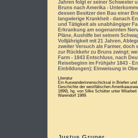
Jahren folgt er seiner Schwester
Bruns nach Amerika - Unterkomme
dessen Besitzer den Bau einer Bre
langwierige Krankheit - danach 
und Tätigkeit als unabhängiger F
Erkrankung am sogenannten Nerven
Pläne, Aushilfe bei seinem Schwa
Volljährigkeit mit 21 Jahren, Able
zweiter Versuch als Farmer, doch e
zur Rückkehr zu Bruns zwingt; we
Farm - 1843 Entschluss, nach Deu
Reisebeginn im Frühjahr 1843 - E
Einbildungen); Einweisung in Obe
Literatur
Ein Auswanderinnenschicksal in Briefen und
Geschichte der westfälischen Amerikaauswan
1899), hg. von Silke Schütter unter Mitarbei
Warendorf 1989.
Justus Gruner