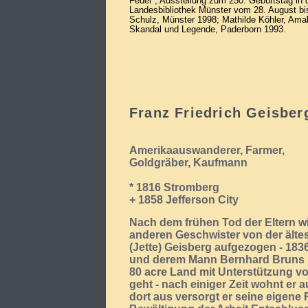
Feder“, Ausstellung zum 250. Geburtstag in d
Landesbibliothek Münster vom 28. August bis
Schulz, Münster 1998; Mathilde Köhler, Amal
Skandal und Legende, Paderborn 1993.
Franz Friedrich Geisber
Amerikaauswanderer, Farmer,
Goldgräber, Kaufmann
* 1816 Stromberg
+ 1858 Jefferson City
Nach dem frühen Tod der Eltern wi
anderen Geschwister von der älte
(Jette) Geisberg aufgezogen - 1836
und derem Mann Bernhard Bruns 
80 acre Land mit Unterstützung vo
geht - nach einiger Zeit wohnt er 
dort aus versorgt er seine eigene 