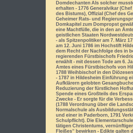
Domdechanten Als solcher musste 
erhalten - 1776 Generalvikar (Chef
des Bistums), Offizial (Chef des Ge
Geheimer Rats- und Regierungspr
Domkapitel zum Dompropst gewählt
eine Machtfülle, die in den an Ä
geistlichen Staaten Nordwestdeu
- als Spitzenpolitiker am 7. März 
am 12. Juni 1786 im Hochstift Hil
dem Recht der Nachfolge des in b
regierenden Fürstbischofs Friedr
erwählt - mit dessen Tode am 6. 
Amtes eines Fürstbischofs von Hi
1788 Weihbischof in den Diözese
- 1787 in Hildesheim Einführung e
Aufklärern gelobten Gesangbuche
Reduzierung der fürstlichen Hofh
Spende eines Großteils des Erspar
Zwecke - Er sorgte für die Verbe
(1788 Verordnung über die Lands
Normalschule als Ausbildungsstätt
und einer in Paderborn, 1791 Ver
Schulpflicht). Die Elementarschul
tätigen Christentums, vernünftig
Fleißes“ bewirken - Edikte galten