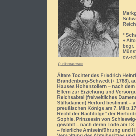
Markg
Schwe
Reich
* Sch
+ Alt
begr.
Münst
ev.-ref
Quellennachweis
Ältere Tochter des Friedrich Heinr
Brandenburg-Schwedt (+ 1788), au
Hauses Hohenzollern – nach dem S
Eltern zur Erziehung und Versorgu
Reichsabtei (freiweltliches Damens
Stiftsdamen) Herford bestimmt – a
preußischen Königs am 7. März 17
Recht der Nachfolge“ der Herford
Sophie, Prinzessin von Schleswig-
gewählt – nach deren Tode am 13.
– feierliche Amtseinführung und H
Verwaltung des Abteibesitzes und