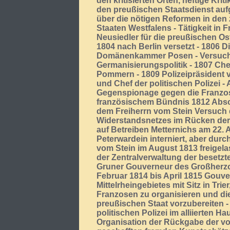
den kritisierten Orten, heftige Krit
den preußischen Staatsdienst au
über die nötigen Reformen in den 
Staaten Westfalens - Tätigkeit i
Neusiedler für die preußischen Ost
1804 nach Berlin versetzt - 1806 D
Domänenkammer Posen - Versuch
Germanisierungspolitik - 1807 Che
Pommern - 1809 Polizeipräsident vo
und Chef der politischen Polizei -
Gegenspionage gegen die Franzos
französischem Bündnis 1812 Absch
dem Freiherrn vom Stein Versuch
Widerstandsnetzes im Rücken der
auf Betreiben Metternichs am 22. 
Peterwardein interniert, aber durc
vom Stein im August 1813 freigelas
der Zentralverwaltung der besetzt
Gruner Gouverneur des Großherz
Februar 1814 bis April 1815 Gouve
Mittelrheingebietes mit Sitz in Tr
Franzosen zu organisieren und di
preußischen Staat vorzubereiten 
politischen Polizei im alliierten Ha
Organisation der Rückgabe der v