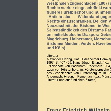
Westphalen zugeschlagen (1807) u
Rechte stärker eingeschränkt wur
frühere Fürstbischof und nunmeh
„Antichristen“. - Widerstand gege
Rechte einzuschränken. Bei den
Neuzuschnitt der Bistümer in We
Selbstständigkeit des Bistums Pa
um mitteldeutsche Diaspora-Gebie
Magdeburg, Halberstadt, Mersebu
Bistümer Minden, Verden, Havelb
und Köln).
Literatur
Alexander Dylong, Das Hildesheimer Domkapi
1997, S. 407-409; Hans Jürgen Brandt / Karl
Erzbischöfe von Paderborn, Paderborn 1984,
Egon von Fürstenberg, in: Fürstenbergsche 
des Geschlechtes von Fürstenberg im 18. Ja
Andernach, Friedrich Keinemann u.a., Münste
Literatur und ausführlichen Zitaten).
Franz Friedrich Wilhelm