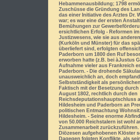
Hebammenausbildung; 1798 ermögli
Zuschüsse die Gründung des Land
das einer Initiative des Arztes Dr.
war; es war eine der ersten Anstalt
Bemühungen zur Gewerbeförderu
ersichtlichen Erfolg - Reformen i
Justizwesens, wie sie aus anderen
(Kurköln und Münster) für das spä
überliefert sind, erfolgten offensic
Paderborn um 1800 den Ruf beson
erworben hatte (z.B. bei àJustus G
Aufnahme vieler aus Frankreich emi
Paderborn. - Die drohende Säkular
unausweichlich an, doch empfand e
Selbstständigkeit als persönliche
Faktisch mit der Besetzung durch
August 1802, rechtlich durch den
Reichsdeputationshauptschluss am
Hildesheim und Paderborn an Preu
politischen Entmachtung Wohnsit
Hildesheim. - Seine enorme Abfin
von 50.000 Reichstalern ist wohl a
Zusammenarbeit zurückzuführen. -
Diözesen aufgehobenen Klöster set
Dagegen folgten Konflikte, als s