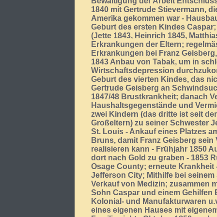
Bewältigung der Arbeit Entschlus
1840 mit Gertrude Stievermann, di
Amerika gekommen war - Hausbau 
Geburt des ersten Kindes Caspar; 
(Jette 1843, Heinrich 1845, Matthia
Erkrankungen der Eltern; regelmä
Erkrankungen bei Franz Geisberg, 
1843 Anbau von Tabak, um in schl
Wirtschaftsdepression durchzuko
Geburt des vierten Kindes, das nic
Gertrude Geisberg an Schwindsucht
1847/48 Brustkrankheit; danach V
Haushaltsgegenstände und Vermi
zwei Kindern (das dritte ist seit d
Großeltern) zu seiner Schwester J
St. Louis - Ankauf eines Platzes
Bruns, damit Franz Geisberg sein 
realisieren kann - Frühjahr 1850 
dort nach Gold zu graben - 1853 
Osage County; erneute Krankheit
Jefferson City; Mithilfe bei sein
Verkauf von Medizin; zusammen m
Sohn Caspar und einem Gehilfen 
Kolonial- und Manufakturwaren u.
eines eigenen Hauses mit eigenem