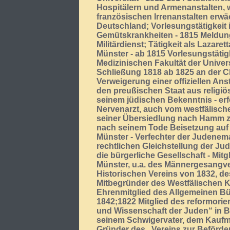
Hospitälern und Armenanstalten, 
französischen Irrenanstalten erw
Deutschland; Vorlesungstätigkeit 
Gemütskrankheiten - 1815 Meldu
Militärdienst; Tätigkeit als Lazaret
Münster - ab 1815 Vorlesungstätigk
Medizinischen Fakultät der Univer
Schließung 1818 ab 1825 an der Ch
Verweigerung einer offiziellen Ans
den preußischen Staat aus religi
seinem jüdischen Bekenntnis - erf
Nervenarzt, auch vom westfälischen
seiner Übersiedlung nach Hamm zu
nach seinem Tode Beisetzung auf
Münster - Verfechter der Judenema
rechtlichen Gleichstellung der Jud
die bürgerliche Gesellschaft - Mitg
Münster, u.a. des Männergesangver
Historischen Vereins von 1832, de
Mitbegründer des Westfälischen K
Ehrenmitglied des Allgemeinen B
1842;1822 Mitglied des reformorien
und Wissenschaft der Juden“ in B
seinem Schwigervater, dem Kaufm
Gründer des „Vereins zur Beförd