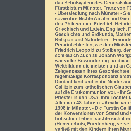
das Schulsystem des Generalvika
Fürstbistum Münster, Franz von F
- Übersiedlung nach Münster - Sie 
sowie ihre Nichte Amalie und Geo
des Philosophen Friedrich Heinrich
Griechisch und Latein, Englisch,
Geschichte und Erdkunde, Mathem
Religion und Naturlehre. - Freund
Persönlichkeiten, wie dem Ministe
Friedrich Leopold zu Stolberg, d
schließlich auch zu Johann Wolfg
war voller Bewunderung für diese 
Weltbildung die meisten und an Ge
Zeitgenossen ihres Geschlechtes ü
regelmäßige Korrespondenz erstre
Deutschland und in die Niederlande
Gallitzin zum katholischen Glauben
auf die Erstkommunion vor. - Ihr S
Priester in den USA, ihre Tochter 
Alter von 48 Jahren). - Amalie von G
1806 in Münster. - Die Fürstin Gall
der Konventionen von Stand und G
höfischen Leben, suchte sich ihre
(Hemsterhuis, Fürstenberg, versc
verließ mit den Kindern ihren Mann