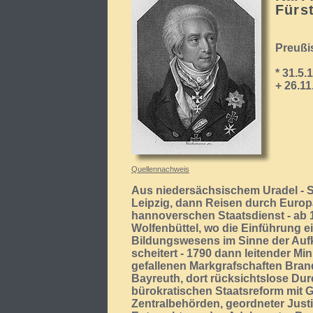
Fürs
Preußi
* 31.5
+ 26.1
Quellennachweis
Aus niedersächsischem Uradel - S
Leipzig, dann Reisen durch Europ
hannoverschen Staatsdienst - ab 1
Wolfenbüttel, wo die Einführung 
Bildungswesens im Sinne der Auf
scheitert - 1790 dann leitender Mi
gefallenen Markgrafschaften Br
Bayreuth, dort rücksichtslose Dur
bürokratischen Staatsreform mit G
Zentralbehörden, geordneter Justi