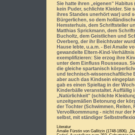
Sie hatte ihren „eigenen“ Habitus 
kein Puder, schlichte Kleider. Sie
ihres Standes unerhört war) und 
Bürgerlichen, so dem holländisc
Hemsterhuis, dem Schriftsteller 
Matthias Sprickmann, dem Schrifts
Bucholtz, dem Geistlichen und Sc
Overberg, der ihr Beichtvater wur
Hause lebte, u.a.m. - Bei Amalie vo
gewandelte Eltern-Kind-Verhältnis
exemplifizieren: Sie erzog ihre Kind
unter dem Einfluss Rousseaus. Si
die gleiche spartanisch körperlic
und technisch-wissenschaftliche 
aber auch das Kindsein eingeplant
gab es einen Spieltag in der Woc
Kinderbälle veranstaltet. Auffälli
„Natürlichkeit“ (schlichte Kleidun
unzeitgemäßen Betonung der körp
der Tochter (Schwimmen, Reiten, 
Vervollkommnung - nicht nur der K
selbst, mit ständiger Selbstreflexi
Literatur
Amalie Fürstin von Gallitzin (1748-1806). „Di