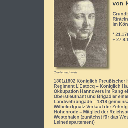
von 
Grundb
Rinteln
im Kön
* 21.1
+ 27.8
Quellennachweis
1801/1802 Königlich Preußischer 
Regiment L’Estocq – Königlich Han
Okkupation Hannovers im Rang ei
Oberstleutnant und Brigadier ein
Landwehrbrigade – 1818 gemeins
Wilhelm Ignatz Verkauf der Zehntge
Hohenrode – Mitglied der Reichss
Westphalen (zunächst für das Wese
Leinedepartement)