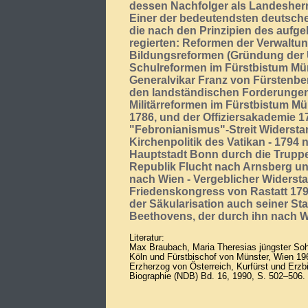
dessen Nachfolger als Landesherr
Einer der bedeutendsten deutsche
die nach den Prinzipien des aufg
regierten: Reformen der Verwaltun
Bildungsreformen (Gründung der U
Schulreformen im Fürstbistum Mü
Generalvikar Franz von Fürstenbe
den landständischen Forderunge
Militärreformen im Fürstbistum Mü
1786, und der Offiziersakademie 1
"Febronianismus"-Streit Widersta
Kirchenpolitik des Vatikan - 1794
Hauptstadt Bonn durch die Trupp
Republik Flucht nach Arnsberg un
nach Wien - Vergeblicher Widerst
Friedenskongress von Rastatt 179
der Säkularisation auch seiner St
Beethovens, der durch ihn nach 
Literatur:
Max Braubach, Maria Theresias jüngster Soh
Köln und Fürstbischof von Münster, Wien 196
Erzherzog von Österreich, Kurfürst und Erzb
Biographie (NDB) Bd. 16, 1990, S. 502–506.