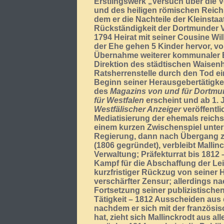
Erstlingswerk „Versuch über die V
und des heiligen römischen Reichs
dem er die Nachteile der Kleinstaat
Rückständigkeit der Dortmunder V
1794 Heirat mit seiner Cousine Wi
der Ehe gehen 5 Kinder hervor, vo
Übernahme weiterer kommunaler E
Direktion des städtischen Waisen
Ratsherrenstelle durch den Tod ei
Beginn seiner Herausgebertätigkei
des
Magazins von und für Dortm
für Westfalen
erscheint und ab 1. 
Westfälischer Anzeiger
veröffentli
Mediatisierung der ehemals reichs
einem kurzen Zwischenspiel unter
Regierung, dann nach Übergang 
(1806 gegründet), verbleibt Mallinc
Verwaltung; Präfekturrat bis 1812 
Kampf für die Abschaffung der Le
kurzfristiger Rückzug von seiner 
verschärfter Zensur; allerdings n
Fortsetzung seiner publizistisch
Tätigkeit – 1812 Ausscheiden aus 
nachdem er sich mit der französi
hat, zieht sich Mallinckrodt aus al