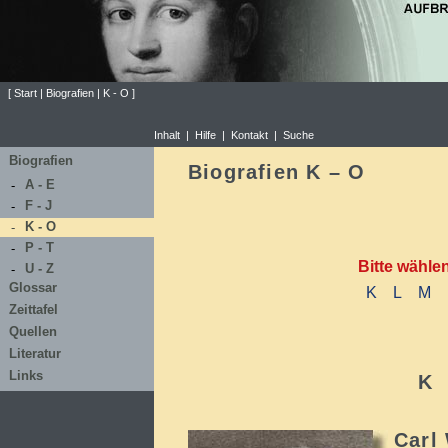
[
Start
|
Biografien
|
K - O
]
Inhalt
|
Hilfe
|
Kontakt
|
Suche
Biografien
Biografien K – O
A - E
-
F - J
-
K - O
-
P - T
-
Bitte wählen 
U - Z
-
Glossar
K
L
M
Zeittafel
Quellen
Literatur
Links
K
Carl