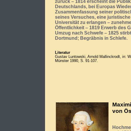
zurück – 1814 erscheint die Publik
Deutschlands, bei Europas Wieder
Zusammenfassung seiner politisc
seines Versuches, eine juristisch
Universität zu erlangen – zunehm
Öffentlichkeit – 1819 Erwerb des G
Umzug nach Schwefe – 1825 stirbt 
Dortmund; Begräbnis in Schlefe.
Literatur
Gustav Luntowski, Arnold Mallinckrodt, in: W
Münster 1990, S. 91-107.
Maximi
von Ös
Hochmei