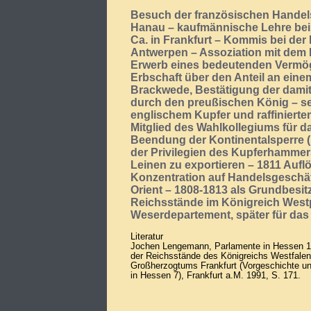
Besuch der französischen Handel
Hanau – kaufmännische Lehre bei
Ca. in Frankfurt – Kommis bei de
Antwerpen – Assoziation mit dem 
Erwerb eines bedeutenden Vermö
Erbschaft über den Anteil an ein
Brackwede, Bestätigung der damit
durch den preußischen König – se
englischem Kupfer und raffiniert
Mitglied des Wahlkollegiums für 
Beendung der Kontinentalsperre 
der Privilegien des Kupferhammer
Leinen zu exportieren – 1811 Auf
Konzentration auf Handelsgeschäf
Orient – 1808-1813 als Grundbesitz
Reichsstände im Königreich Westp
Weserdepartement, später für das
Literatur
Jochen Lengemann, Parlamente in Hessen 1
der Reichsstände des Königreichs Westfale
Großherzogtums Frankfurt (Vorgeschichte u
in Hessen 7), Frankfurt a.M. 1991, S. 171.