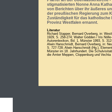
stigmatisierten Nonne Anna Katha
von Berichten über ihr äußeres u
der preußischen Regierung zum Kon
Zuständigkeit für das katholische
Provinz Westfalen ernannt.
Literatur
Richard Stapper, Bernard Overberg, in: West
1929, S. 258-274; Walter Gödden / Iris Nöll
Autorenlexikon, Bd. 1, Münster 1993, S. 312-3
Alwin Hanschmidt, Bernard Overberg, in: Ne
S. 727-728; Alwin Hanschmidt (Hg.), Elementa
Münster im 18. Jahrhundert. Die Schulvisitat
die Ämter Meppen, Cloppenburg und Vechta 