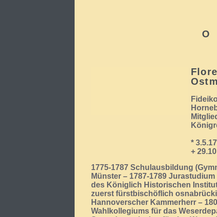
O
Flor
Ostm
Fideik
Horneb
Mitgli
Königr
* 3.5.1
+ 29.1
1775-1787 Schulausbildung (Gymn
Münster – 1787-1789 Jurastudium i
des Königlich Historischen Institut
zuerst fürstbischöflich osnabrück
Hannoverscher Kammerherr – 1808
Wahlkollegiums für das Weserdepa