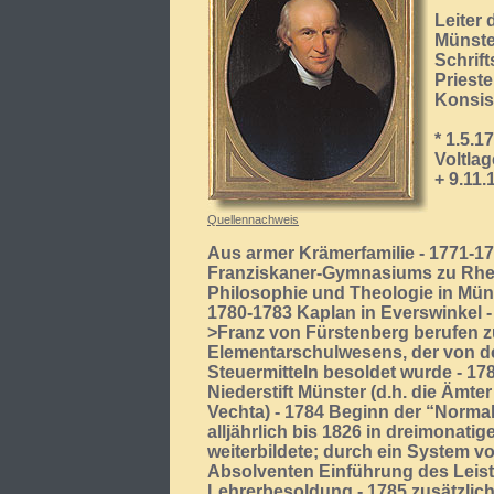
Leiter 
Münste
Schrift
Priest
Konsist
* 1.5.1
Voltla
+ 9.11
Quellennachweis
Aus armer Krämerfamilie - 1771-1
Franziskaner-Gymnasiums zu Rhei
Philosophie und Theologie in Müns
1780-1783 Kaplan in Everswinkel -
>Franz von Fürstenberg berufen z
Elementarschulwesens, der von 
Steuermitteln besoldet wurde - 178
Niederstift Münster (d.h. die Äm
Vechta) - 1784 Beginn der “Norma
alljährlich bis 1826 in dreimonati
weiterbildete; durch ein System v
Absolventen Einführung des Leist
Lehrerbesoldung - 1785 zusätzlich