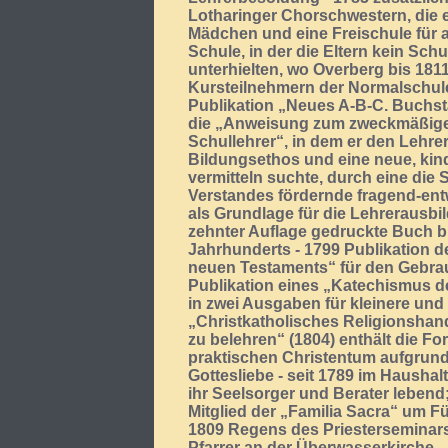
Lotharinger Chorschwestern, die 
Mädchen und eine Freischule für a
Schule, in der die Eltern kein Sch
unterhielten, wo Overberg bis 181
Kursteilnehmern der Normalschule
Publikation „Neues A-B-C. Buchst
die „Anweisung zum zweckmäßigen
Schullehrer“, in dem er den Lehre
Bildungsethos und eine neue, kin
vermitteln suchte, durch eine die S
Verstandes fördernde fragend-ent
als Grundlage für die Lehrerausbi
zehnter Auflage gedruckte Buch b
Jahrhunderts - 1799 Publikation d
neuen Testaments“ für den Gebra
Publikation eines „Katechismus d
in zwei Ausgaben für kleinere und
„Christkatholisches Religionsha
zu belehren“ (1804) enthält die F
praktischen Christentum aufgrund 
Gottesliebe - seit 1789 im Haushalt 
ihr Seelsorger und Berater lebend
Mitglied der „Familia Sacra“ um Fü
1809 Regens des Priesterseminar
Pfarrer an der Überwasserkirche 