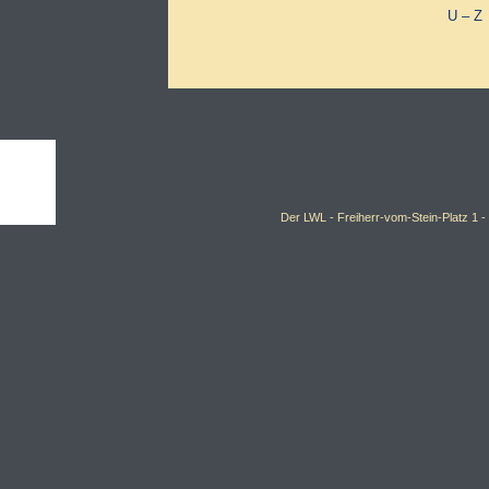
U – Z
Der LWL -
Freiherr-vom-Stein-Platz 1 -