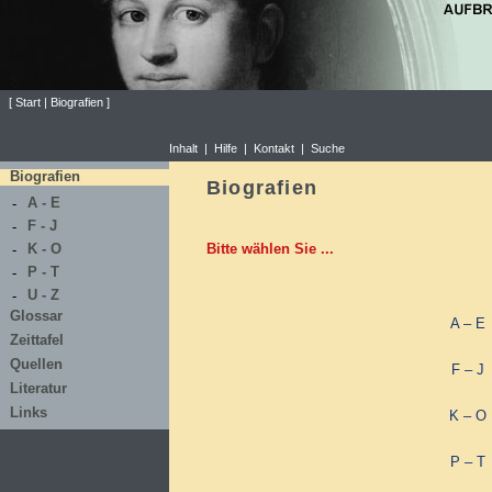
[
Start
|
Biografien
]
Inhalt
|
Hilfe
|
Kontakt
|
Suche
Biografien
Biografien
A - E
-
F - J
-
K - O
Bitte wählen Sie ...
-
P - T
-
U - Z
-
Glossar
A – E
Zeittafel
Quellen
F – J
Literatur
Links
K – O
P – T